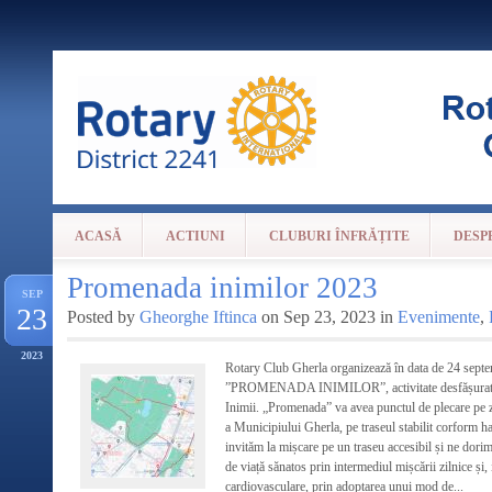
ACASĂ
ACTIUNI
CLUBURI ÎNFRĂȚITE
DESP
Promenada inimilor 2023
SEP
23
Posted by
Gheorghe Iftinca
on Sep 23, 2023 in
Evenimente
,
2023
Rotary Club Gherla organizează în data de 24 sept
”PROMENADA INIMILOR”, activitate desfășurată 
Inimii. „Promenada” va avea punctul de plecare pe z
a Municipiului Gherla, pe traseul stabilit corform har
invităm la mișcare pe un traseu accesibil și ne dori
de viață sănatos prin intermediul mișcării zilnice și, 
cardiovasculare, prin adoptarea unui mod de...