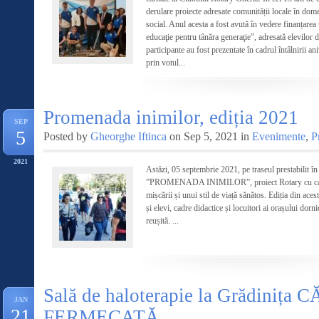
derulare proiecte adresate comunității locale în domen
social. Anul acesta a fost avută în vedere finanțare
educaţie pentru tânăra generaţie”, adresată elevilor d
participante au fost prezentate în cadrul întâlnirii a
prin votul...
Promenada inimilor, ediția 2021
SEP
5
Posted by
Gheorghe Iftinca
on Sep 5, 2021 in
Evenimente
,
P
2021
Astăzi, 05 septembrie 2021, pe traseul prestabilit în 
”PROMENADA INIMILOR”, proiect Rotary cu carac
mișcării și unui stil de viață sănătos. Ediția din ac
și elevi, cadre didactice și locuitori ai orașului dorn
reușită. ...
Sală de haloterapie la Grădinița
JAN
21
FERMECATĂ