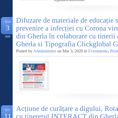
organizarea amfitrionilor...
Difuzare de materiale de educație s
MAR
3
prevenire a infecției cu Corona vir
din Gherla în colaborare cu tinerii 
2020
Gherla si Tipografia Clickglobal G
Posted by
Administrator
on Mar 3, 2020 in
Evenimente
,
Proi
Acțiune de curățare a digului, Rot
NOV
11
cu tineretul INTERACT din Gherl