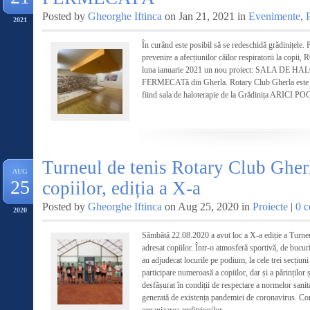
Posted by
Gheorghe Iftinca
on Jan 21, 2021 in
Evenimente
,
2021
În curând este posibil să se redeschidă grădinițele. P
prevenire a afecțiunilor căilor respiratorii la c
luna ianuarie 2021 un nou proiect: SALA DE 
FERMECATă din Gherla. Rotary Club Gherla este la 
fiind sala de haloterapie de la Grădinița ARICI PO
Turneul de tenis Rotary Club Gherl
AUG
25
copiilor, ediția a X-a
Posted by
Gheorghe Iftinca
on Aug 25, 2020 in
Proiecte
|
0 
2020
Sâmbătă 22.08.2020 a avut loc a X-a ediție a Turne
adresat copiilor. Într-o atmosferă sportivă, de bucur
au adjudecat locurile pe podium, la cele trei secțiun
participare numeroasă a copiilor, dar și a părinților 
desfășurat în condiții de respectare a normelor sanit
generată de existența pandemiei de coronavirus. Com