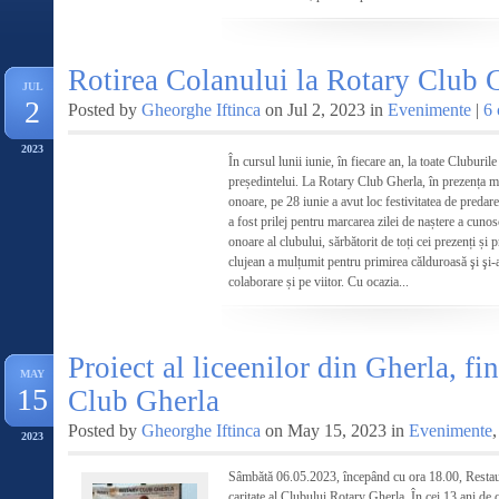
Rotirea Colanului la Rotary Club 
JUL
2
Posted by
Gheorghe Iftinca
on Jul 2, 2023 in
Evenimente
|
6
2023
În cursul lunii iunie, în fiecare an, la toate Clubur
președintelui. La Rotary Club Gherla, în prezența m
onoare, pe 28 iunie a avut loc festivitatea de preda
a fost prilej pentru marcarea zilei de naștere a cun
onoare al clubului, sărbătorit de toți cei prezenți și
clujean a mulțumit pentru primirea călduroasă şi şi-
colaborare și pe viitor. Cu ocazia...
Proiect al liceenilor din Gherla, fi
MAY
15
Club Gherla
Posted by
Gheorghe Iftinca
on May 15, 2023 in
Evenimente
2023
Sâmbătă 06.05.2023, începând cu ora 18.00, Restau
caritate al Clubului Rotary Gherla. În cei 13 ani de 