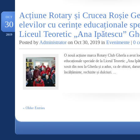
Acțiune Rotary și Crucea Roșie Ge
OCT
30
elevilor cu cerințe educaționale spe
Liceul Teoretic „Ana Ipătescu” Gh
2019
Posted by
Administrator
on Oct 30, 2019 in
Evenimente
|
0 
O nouă acțiune marca Rotary Club Gherla a avut loc î
educaționale speciale de la Liceul Teoretic „Ana I
sosit din nou la Gherla și a adus, ca de obicei, daru
încălțăminte, rechizite și dulciuri. ...
« Older Entries