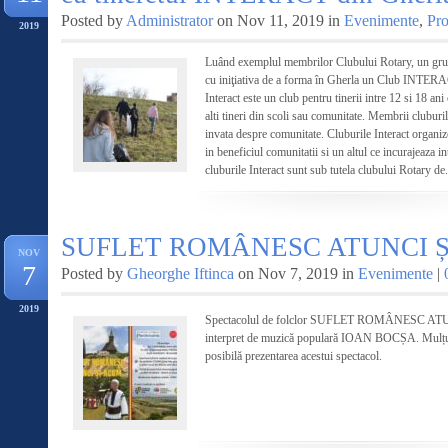
Posted by
Administrator
on Nov 11, 2019 in
Evenimente
,
Pro
2019
Luând exemplul membrilor Clubului Rotary, un grup 
cu iniţiativa de a forma în Gherla un Club INTE
Interact este un club pentru tinerii intre 12 si 18 an
alti tineri din scoli sau comunitate. Membrii cluburil
invata despre comunitate. Cluburile Interact organiz
in beneficiul comunitatii si un altul ce incurajeaza i
cluburile Interact sunt sub tutela clubului Rotary de.
SUFLET ROMÂNESC ATUNCI 
NOV
7
Posted by
Gheorghe Iftinca
on Nov 7, 2019 in
Evenimente
|
2019
Spectacolul de folclor SUFLET ROMÂNESC ATUN
interpret de muzică populară IOAN BOCȘA. Mulțumir
posibilă prezentarea acestui spectacol.